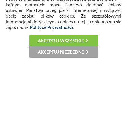
każdym momencie mogą Państwo dokonać zmiany
ustawień Państwa przeglądarki internetowej i wyłączyć
113 JB - Żywność prozdrowotna. Skład,
opcję zapisu plików cookies. Ze szczegółowymi
informacjami dotyczącymi cookies na tej stronie można się
oznakowanie, reklama.
zapoznać w
Polityce Prywatności
.
Kategoria:
Prawo żywnościowe
,
25.08.2026
AKCEPTUJ WSZYSTKIE
AKCEPTUJ NIEZBĘDNE
STREFA MANAGERA
61 DSZ - Wymagania systemu HACCP wg
Codex Alimentarius. Szkolenie
doskonalące dla zespołu HACCP.
Kategoria:
Systemy jakości
,
25.08.2026