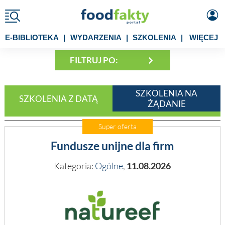
E-BIBLIOTEKA
|
WYDARZENIA
|
SZKOLENIA
|
WIĘCEJ
FILTRUJ PO:
SZKOLENIA NA
SZKOLENIA Z DATĄ
ŻĄDANIE
Super oferta
Fundusze unijne dla firm
Kategoria:
Ogólne
,
11.08.2026