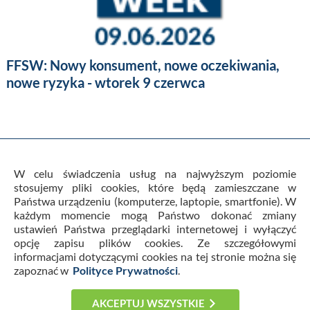
FFSW: Nowy konsument, nowe oczekiwania,
nowe ryzyka - wtorek 9 czerwca
W celu świadczenia usług na najwyższym poziomie
stosujemy pliki cookies, które będą zamieszczane w
Państwa urządzeniu (komputerze, laptopie, smartfonie). W
Warunki Ogólne Usług i Regulamin
każdym momencie mogą Państwo dokonać zmiany
Polityka prywatności
Kontakt
Cookies
ustawień Państwa przeglądarki internetowej i wyłączyć
Newsletter
Horizon Scanning
opcję zapisu plików cookies. Ze szczegółowymi
informacjami dotyczącymi cookies na tej stronie można się
zapoznać w
Polityce Prywatności
.
© 2026 FoodFakty. Wszystkie prawa zastrzeżone. Portal
FoodFakty jest własnością firmy Prokonsument Sp. z o.o.
AKCEPTUJ WSZYSTKIE