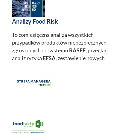
Analizy Food Risk
To comiesięczna analiza wszystkich
przypadków produktów niebezpiecznych
zgłoszonych do systemu
RASFF
, przegląd
analiz ryzyka
EFSA
, zestawienie nowych
limitów prawnych pozostałości w żywności
EU-
LEX
, podsumowanie nowych przypadków
zafałszowań, najciekawsze case study.