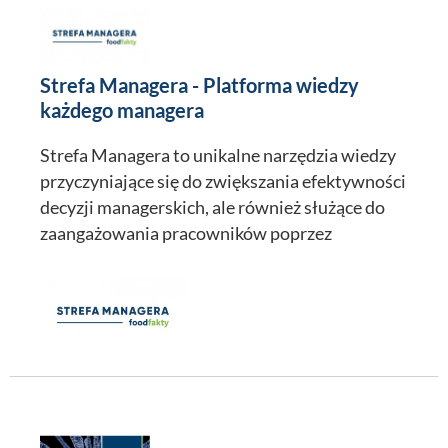
Strefa Managera - Platforma wiedzy
każdego managera
Strefa Managera to unikalne narzędzia wiedzy
przyczyniające się do zwiększania efektywności
decyzji managerskich, ale również służące do
zaangażowania pracowników poprzez
rónorodne formy informacji. Specjaliści
FoodFakty samodzielnie i we wpółpracy z
ekspertami Partnerów projektu sukcesywnie
rozwijają ofertę strefy.