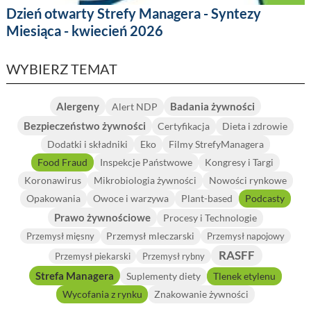
Dzień otwarty Strefy Managera - Syntezy
Miesiąca - kwiecień 2026
WYBIERZ TEMAT
Alergeny
Badania żywności
Alert NDP
Bezpieczeństwo żywności
Certyfikacja
Dieta i zdrowie
Dodatki i składniki
Eko
Filmy StrefyManagera
Food Fraud
Inspekcje Państwowe
Kongresy i Targi
Koronawirus
Mikrobiologia żywności
Nowości rynkowe
Opakowania
Owoce i warzywa
Plant-based
Podcasty
Prawo żywnościowe
Procesy i Technologie
Przemysł mleczarski
Przemysł mięsny
Przemysł napojowy
RASFF
Przemysł piekarski
Przemysł rybny
Strefa Managera
Suplementy diety
Tlenek etylenu
Wycofania z rynku
Znakowanie żywności