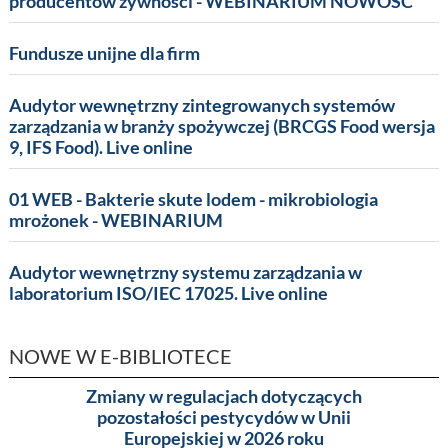
producentów żywności - WEBINARIUM NOWOŚĆ
Fundusze unijne dla firm
Audytor wewnętrzny zintegrowanych systemów
zarządzania w branży spożywczej (BRCGS Food wersja
9, IFS Food). Live online
01 WEB - Bakterie skute lodem - mikrobiologia
mrożonek - WEBINARIUM
Audytor wewnętrzny systemu zarządzania w
laboratorium ISO/IEC 17025. Live online
NOWE W E-BIBLIOTECE
Zmiany w regulacjach dotyczących
Pakowa
pozostałości pestycydów w Unii
(MA
Europejskiej w 2026 roku