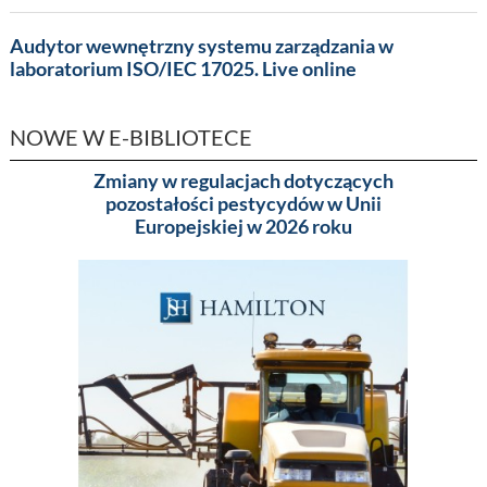
Audytor wewnętrzny systemu zarządzania w
laboratorium ISO/IEC 17025. Live online
NOWE W E-BIBLIOTECE
Zmiany w regulacjach dotyczących
Pakowa
pozostałości pestycydów w Unii
(MA
Europejskiej w 2026 roku