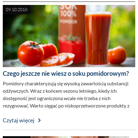
09.10.2018
Czego jeszcze nie wiesz o soku pomidorowym?
Pomidory charakteryzują się wysoką zawartością substancji
odżywczych. Wraz z końcem sezonu letniego, kiedy ich
dostępność jest ograniczona wcale nie trzeba z nich
rezygnować. Warto sięgać po niskoprzetworzone produkty z
nich powstałe, np. soki, które podobnie jak pomidory są
Czytaj więcej
źródłem wielu składników wspomagających prawidłowe
funkcjonowanie organizmu...