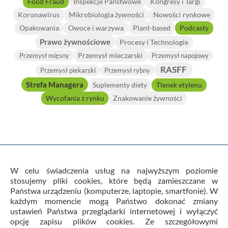
Food Fraud
Inspekcje Państwowe
Kongresy i Targi
Koronawirus
Mikrobiologia żywności
Nowości rynkowe
Opakowania
Owoce i warzywa
Plant-based
Podcasty
Prawo żywnościowe
Procesy i Technologie
Przemysł mleczarski
Przemysł mięsny
Przemysł napojowy
RASFF
Przemysł piekarski
Przemysł rybny
Strefa Managera
Suplementy diety
Tlenek etylenu
Wycofania z rynku
Znakowanie żywności
W celu świadczenia usług na najwyższym poziomie
stosujemy pliki cookies, które będą zamieszczane w
Państwa urządzeniu (komputerze, laptopie, smartfonie). W
Warunki Ogólne Usług i Regulamin
każdym momencie mogą Państwo dokonać zmiany
Polityka prywatności
Kontakt
Cookies
ustawień Państwa przeglądarki internetowej i wyłączyć
Newsletter
Horizon Scanning
opcję zapisu plików cookies. Ze szczegółowymi