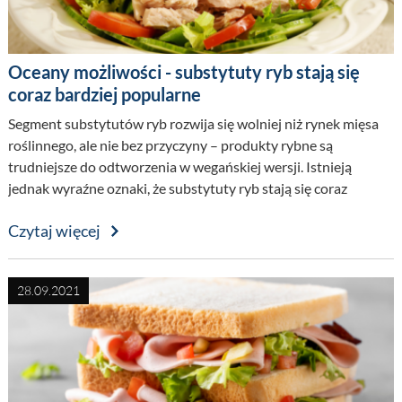
Oceany możliwości - substytuty ryb stają się
coraz bardziej popularne
Segment substytutów ryb rozwija się wolniej niż rynek mięsa
roślinnego, ale nie bez przyczyny – produkty rybne są
trudniejsze do odtworzenia w wegańskiej wersji. Istnieją
jednak wyraźne oznaki, że substytuty ryb stają się coraz
bardziej popularne. Spodziewając się, że zainteresowanie
Czytaj więcej
konsumentów wyjdzie poza ‘’klasyczne’’ nuggetsy i paluszki –
Brenntag pracuje obecnie nad rozwiązaniami dla kolejnych
produktów z tej kategorii.
28.09.2021