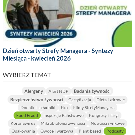
Dzień otwarty Strefy Managera - Syntezy
Miesiąca - kwiecień 2026
WYBIERZ TEMAT
Alergeny
Badania żywności
Alert NDP
Bezpieczeństwo żywności
Certyfikacja
Dieta i zdrowie
Dodatki i składniki
Eko
Filmy StrefyManagera
Food Fraud
Inspekcje Państwowe
Kongresy i Targi
Koronawirus
Mikrobiologia żywności
Nowości rynkowe
Opakowania
Owoce i warzywa
Plant-based
Podcasty