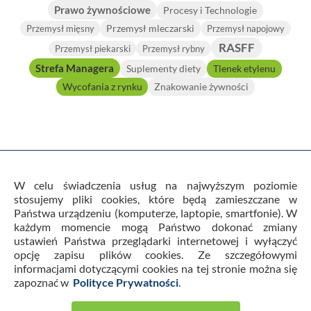
Prawo żywnościowe
Procesy i Technologie
Przemysł mleczarski
Przemysł mięsny
Przemysł napojowy
RASFF
Przemysł piekarski
Przemysł rybny
Strefa Managera
Suplementy diety
Tlenek etylenu
Wycofania z rynku
Znakowanie żywności
W celu świadczenia usług na najwyższym poziomie
stosujemy pliki cookies, które będą zamieszczane w
Państwa urządzeniu (komputerze, laptopie, smartfonie). W
Warunki Ogólne Usług i Regulamin
każdym momencie mogą Państwo dokonać zmiany
Polityka prywatności
Kontakt
Cookies
ustawień Państwa przeglądarki internetowej i wyłączyć
Newsletter
Horizon Scanning
opcję zapisu plików cookies. Ze szczegółowymi
informacjami dotyczącymi cookies na tej stronie można się
zapoznać w
Polityce Prywatności
.
© 2026 FoodFakty. Wszystkie prawa zastrzeżone. Portal