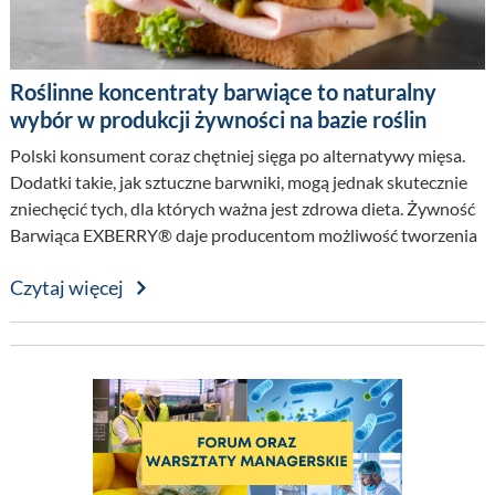
Roślinne koncentraty barwiące to naturalny
wybór w produkcji żywności na bazie roślin
Polski konsument coraz chętniej sięga po alternatywy mięsa.
Dodatki takie, jak sztuczne barwniki, mogą jednak skutecznie
zniechęcić tych, dla których ważna jest zdrowa dieta. Żywność
Barwiąca EXBERRY® daje producentom możliwość tworzenia
efektownych produktów roślinnych z czystą i zrozumiałą
Czytaj więcej
etykietą.