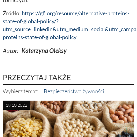
rolniczych.
Źródło:
https://gfi.org/resource/alternative-proteins-
state-of-global-policy/?
utm_source=linkedin&utm_medium=social&utm_campaig
proteins-state-of-global-policy
Autor:
Katarzyna Oleksy
PRZECZYTAJ TAKŻE
Wybierz temat:
Bezpieczeństwo żywności
18.10.2022