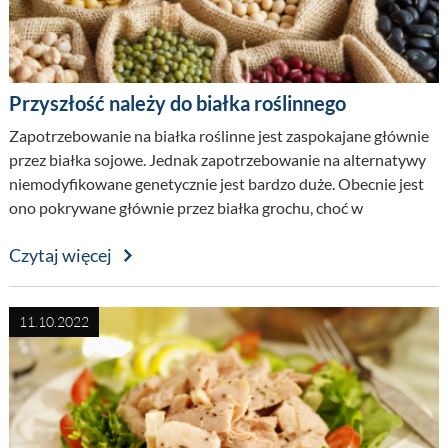
Przyszłość należy do białka roślinnego
Zapotrzebowanie na białka roślinne jest zaspokajane głównie
przez białka sojowe. Jednak zapotrzebowanie na alternatywy
niemodyfikowane genetycznie jest bardzo duże. Obecnie jest
ono pokrywane głównie przez białka grochu, choć w
przyszłości można by również skuteczniej wykorzystać
Czytaj więcej
ziemniaka. Optymalizacja przetwarzania pozwala na jeszcze
efektywniejsze wykorzystanie surowców roślinnych. Wirówki
przemysłowe, takie jak dekantery Flottweg, pomagają
11.10.2022
wykorzystać te cenne zasoby.