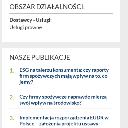
OBSZAR DZIAŁALNOŚCI:
Dostawcy - Usługi:
Usługi prawne
NASZE PUBLIKACJE
1.
ESG na talerzu konsumenta: czy raporty
firm spożywczych mają wpływ na to, co
jemy?
2.
Czy firmy spożywcze naprawdę mierzą
swój wpływ na środowisko?
3.
Implementacja rozporządzenia EUDR w
Polsce – założenia projektu ustawy