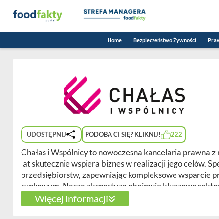
Home
Bezpieczeństwo Żywności
Pra
UDOSTĘPNIJ
PODOBA CI SIĘ? KLIKNIJ!
222
Chałas i Wspólnicy to nowoczesna kancelaria prawna 
lat skutecznie wspiera biznes w realizacji jego celów. S
przedsiębiorstw, zapewniając kompleksowe wsparcie p
rynkowym. Nasza ekspertyza obejmuje kluczowe sektory
przemysł chemiczny, logistykę, budownictwo oraz sekto
Więcej informacji