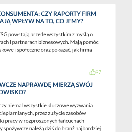
wa – nie tylko rozwiązujemy problemy, ale przede
e ścieżki rozwoju i zabezpieczenia biznesu.
 KONSUMENTA: CZY RAPORTY FIRM
mu doświadczeniu, skutecznie wspieramy naszych
JĄ WPŁYW NA TO, CO JEMY?
 bieżącej obsługi prawnej po strategiczne
ESG powstają przede wszystkim z myślą o
ju. Tworzymy wartość, minimalizujemy ryzyko,
rach i partnerach biznesowych. Mają pomóc
kowe i społeczne oraz pokazać, jak firma
97
YWCZE NAPRAWDĘ MIERZĄ SWÓJ
OWISKO?
ne, obsługa prawna
czy niemal wszystkie kluczowe wyzwania
cieplarnianych, przez zużycie zasobów
ki pracy w rozproszonych łańcuchach
y spożywcze należą dziś do branż najbardziej