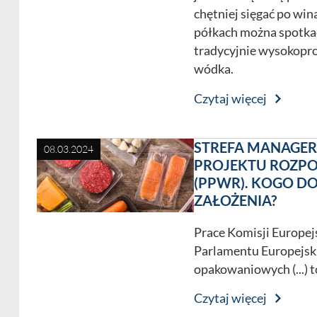
chętniej sięgać po wi
półkach można spotka
tradycyjnie wysokoproc
wódka.
Czytaj więcej
STREFA MANAGE
08.03.2024
PROJEKTU ROZP
(PPWR). KOGO DO
ZAŁOŻENIA?
Prace Komisji Europej
Parlamentu Europejsk
opakowaniowych (...) t
Czytaj więcej