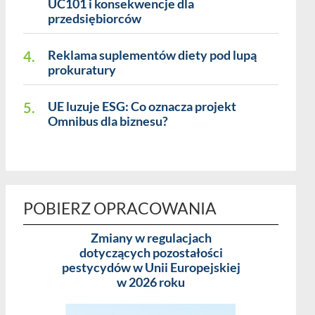
UC101 i konsekwencje dla
przedsiębiorców
4.
Reklama suplementów diety pod lupą
prokuratury
5.
UE luzuje ESG: Co oznacza projekt
Omnibus dla biznesu?
POBIERZ OPRACOWANIA
Zmiany w regulacjach
Pakowan
dotyczących pozostałości
modyfikowan
pestycydów w Unii Europejskiej
analiza g
w 2026 roku
z