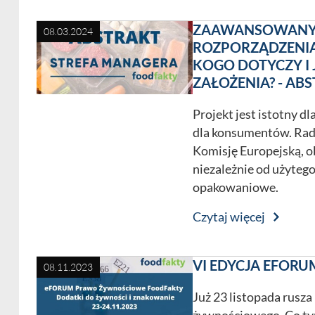
ZAAWANSOWANY 
08.03.2024
ROZPORZĄDZENI
KOGO DOTYCZY I 
ZAŁOŻENIA? - AB
Projekt jest istotny dl
dla konsumentów. Rad
Komisję Europejską, 
niezależnie od użyteg
opakowaniowe.
Czytaj więcej
VI EDYCJA EFO
08.11.2023
Już 23 listopada rusza