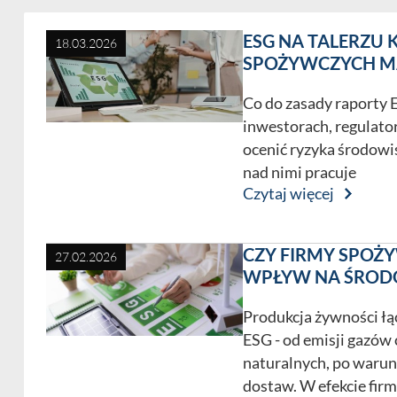
Naszym wyróżnikiem jest strategiczne podejście do pra
wszystkim pomagamy im zapobiegać, wskazując optymaln
ESG NA TALERZU
Dzięki interdyscyplinarnym zespołom oraz wieloletnie
18.03.2026
SPOŻYWCZYCH MA
Klientów na każdym etapie prowadzenia działalności, od
transakcje i kompleksowe procesy sądowe.
Co do zasady raporty 
Prawo to nie tylko konieczność – to strategia rozwo
inwestorach, regulato
wspieramy Twój biznes każdego dnia.
ocenić ryzyka środowis
nad nimi pracuje
Druga siedziba Kancelarii:
Czytaj więcej
Karmelicka 66/lok. U-5
31-128 Kraków
woj. małopolskie
CZY FIRMY SPOŻ
27.02.2026
WPŁYW NA ŚROD
Słowa kluczowe:
prawo żywnościowe, doradztwo praw
Produkcja żywności łą
ESG - od emisji gazów 
tel.: 22 438 45 45
https://www.chwp.pl/
naturalnych, po warun
dostaw. W efekcie firm
Jana III Sobieskiego 104