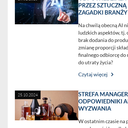
PRZEZ SZTUCZNĄ 
ZAGADKI BRANŻY
Na chwilą obecną AI ni
ludzkich aspektów, tj. 
brak dodania do prod
zmianę proporcji skła
finalnego odbiorcę do 
do utraty życia?
Czytaj więcej
STREFA MANAGE
25.10.2024
ODPOWIEDNIKI A
WYZWANIA
W ostatnim czasie na 