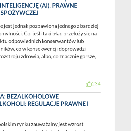
INTELIGENCJĘ (AI). PRAWNE
 SPOŻYWCZEJ
e jest jednak pozbawiona jednego z bardziej
omylności. Co, jeśli taki błąd przełoży się na
uktu odpowiednich konserwantów lub
dników, co w konsekwencji doprowadzi
rozstroju zdrowia, albo, co znacznie gorsze,
234
RA: BEZALKOHOLOWE
LKOHOLI: REGULACJE PRAWNE I
polskim rynku zauważalny jest wzrost