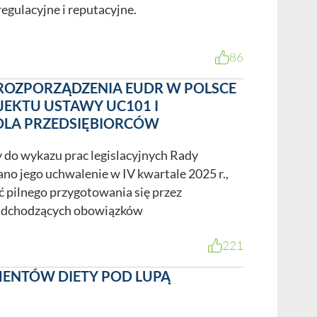
egulacyjne i reputacyjne.
86
ROZPORZĄDZENIA EUDR W POLSCE
JEKTU USTAWY UC101 I
DLA PRZEDSIĘBIORCÓW
y do wykazu prac legislacyjnych Rady
no jego uchwalenie w IV kwartale 2025 r.,
ć pilnego przygotowania się przez
nadchodzących obowiązków
221
ENTÓW DIETY POD LUPĄ