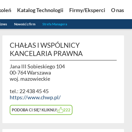
koleń
Katalog Technologii
Firmy/Eksperci
O nas
iznes
Nowości z firm
Strefa Managera
CHAŁAS I WSPÓLNICY
KANCELARIA PRAWNA
Jana III Sobieskiego 104
00-764 Warszawa
woj. mazowieckie
tel.: 22 438 45 45
https://www.chwp.pl/
PODOBA CI SIĘ? KLIKNIJ!
222