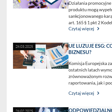
Działania promocyjne
produktu mogą wypełn
sankcjonowanego karą 
art. 165 § 1 pkt 2 Kod
Czytaj więcej
UE LUZUJE ESG: 
28.03.2025
BIZNESU?
Komisja Europejska z
ostatnich latach wymo
zrównoważonym rozwo
raportowania, jak i p
Czytaj więcej
ODPOWIEDZIALN
28.02.2025