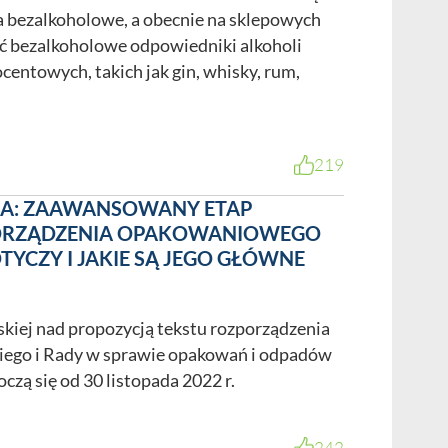
na bezalkoholowe, a obecnie na sklepowych
ć bezalkoholowe odpowiedniki alkoholi
entowych, takich jak gin, whisky, rum,
219
RA: ZAAWANSOWANY ETAP
ORZĄDZENIA OPAKOWANIOWEGO
TYCZY I JAKIE SĄ JEGO GŁÓWNE
skiej nad propozycją tekstu rozporządzenia
iego i Rady w sprawie opakowań i odpadów
oczą się od 30 listopada 2022 r.
242