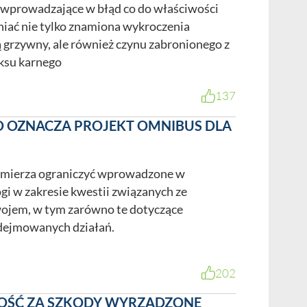
 wprowadzające w błąd co do właściwości
iać nie tylko znamiona wykroczenia
grzywny, ale również czynu zabronionego z
eksu karnego
137
CO OZNACZA PROJEKT OMNIBUS DLA
amierza ograniczyć wprowadzone w
gi w zakresie kwestii związanych ze
jem, w tym zarówno te dotyczące
odejmowanych działań.
202
OŚĆ ZA SZKODY WYRZĄDZONE