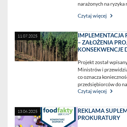
narażonych na ryzyka r
00-764 Warszawa
woj. mazowieckie
Czytaj więcej
IMPLEMENTACJA 
11.07.2025
– ZAŁOŻENIA PRO
KONSEKWENCJE 
Projekt został wpisan
Ministrów i przewidzia
co oznacza koniecznoś
przedsiębiorców do 
Czytaj więcej
REKLAMA SUPLEM
13.06.2025
PROKURATURY