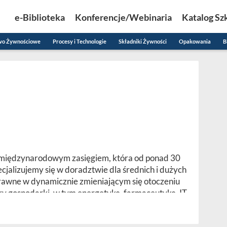
e-Biblioteka
Konferencje/Webinaria
Katalog Sz
wo Żywnościowe
Procesy i Technologie
Składniki Żywności
Opakowania
B
z międzynarodowym zasięgiem, która od ponad 30
pecjalizujemy się w doradztwie dla średnich i dużych
rawne w dynamicznie zmieniającym się otoczeniu
 gospodarki, w tym energetykę, farmaceutykę, IT,
r finansowy.