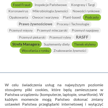
Food Fraud
Inspekcje Państwowe
Kongresy i Targi
Koronawirus
Mikrobiologia żywności
Nowości rynkowe
Opakowania
Owoce i warzywa
Plant-based
Podcasty
Prawo żywnościowe
Procesy i Technologie
Przemysł mleczarski
Przemysł mięsny
Przemysł napojowy
RASFF
Przemysł piekarski
Przemysł rybny
Strefa Managera
Suplementy diety
Tlenek etylenu
Wycofania z rynku
Znakowanie żywności
W celu świadczenia usług na najwyższym poziomie
stosujemy pliki cookies, które będą zamieszczane w
Państwa urządzeniu (komputerze, laptopie, smartfonie). W
Warunki Ogólne Usług i Regulamin
każdym momencie mogą Państwo dokonać zmiany
Polityka prywatności
Kontakt
Cookies
ustawień Państwa przeglądarki internetowej i wyłączyć
Newsletter
Horizon Scanning