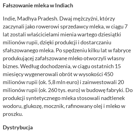
Fałszowanie mleka w Indiach
Indie, Madhya Pradesh. Dwaj mężczyźni, którzy
zaczynali jako rowerowi sprzedawcy mleka, w ciągu 7
lat zostali właścicielami mienia wartego dziesiątki
milionów rupii, dzięki produkcji i dostarczaniu
sfałszowanego mleka. Po spędzeniu kilku lat w fabryce
produkującej zafałszowane mleko otworzyli własny
biznes. Według dochodzenia, w ciągu ostatnich 15
miesięcy wygenerowali obrót w wysokości 450
milionów rupii (ok. 5,8 mln euro) i zainwestowali 20
milionów rupii (ok. 260 tys. euro) w budowę fabryki. Do
produkcji syntetycznego mleka stosowali nadtlenek
wodoru, glukozę, mocznik, rafinowany olej i mleko w
proszku.
Dystrybucja