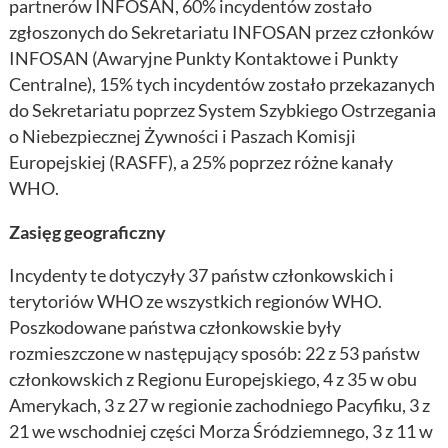
partnerów INFOSAN, 60% incydentów zostało
zgłoszonych do Sekretariatu INFOSAN przez członków
INFOSAN (Awaryjne Punkty Kontaktowe i Punkty
Centralne), 15% tych incydentów zostało przekazanych
do Sekretariatu poprzez System Szybkiego Ostrzegania
o Niebezpiecznej Żywności i Paszach Komisji
Europejskiej (RASFF), a 25% poprzez różne kanały
WHO.
Zasięg geograficzny
Incydenty te dotyczyły 37 państw członkowskich i
terytoriów WHO ze wszystkich regionów WHO.
Poszkodowane państwa członkowskie były
rozmieszczone w następujący sposób: 22 z 53 państw
członkowskich z Regionu Europejskiego, 4 z 35 w obu
Amerykach, 3 z 27 w regionie zachodniego Pacyfiku, 3 z
21 we wschodniej części Morza Śródziemnego, 3 z 11 w