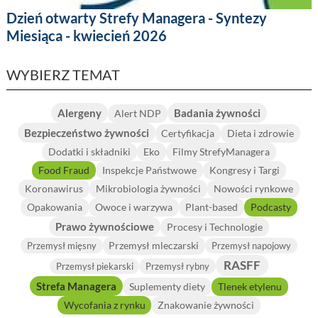
Dzień otwarty Strefy Managera - Syntezy
Miesiąca - kwiecień 2026
WYBIERZ TEMAT
Alergeny
Badania żywności
Alert NDP
Bezpieczeństwo żywności
Certyfikacja
Dieta i zdrowie
Dodatki i składniki
Eko
Filmy StrefyManagera
Food Fraud
Inspekcje Państwowe
Kongresy i Targi
Koronawirus
Mikrobiologia żywności
Nowości rynkowe
Opakowania
Owoce i warzywa
Plant-based
Podcasty
Prawo żywnościowe
Procesy i Technologie
Przemysł mleczarski
Przemysł mięsny
Przemysł napojowy
RASFF
Przemysł piekarski
Przemysł rybny
Strefa Managera
Suplementy diety
Tlenek etylenu
Wycofania z rynku
Znakowanie żywności