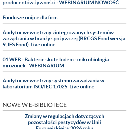
producentów żywności - WEBINARIUM NOWOŚĆ
Fundusze unijne dla firm
Audytor wewnętrzny zintegrowanych systemów
zarządzania w branży spożywczej (BRCGS Food wersja
9, IFS Food). Live online
01 WEB - Bakterie skute lodem - mikrobiologia
mrożonek - WEBINARIUM
Audytor wewnętrzny systemu zarządzania w
laboratorium ISO/IEC 17025. Live online
NOWE W E-BIBLIOTECE
Zmiany w regulacjach dotyczących
Pakowa
pozostałości pestycydów w Unii
(MA
Europejskiej w 2026 roku