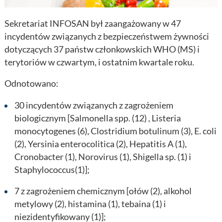
Sekretariat INFOSAN był zaangażowany w 47
incydentów związanych z bezpieczeństwem żywności
dotyczących 37 państw członkowskich WHO (MS) i
terytoriów w czwartym, i ostatnim kwartale roku.
Odnotowano:
30 incydentów związanych z zagrożeniem
biologicznym [Salmonella spp. (12) , Listeria
monocytogenes (6), Clostridium botulinum (3), E. coli
(2), Yersinia enterocolitica (2), Hepatitis A (1),
Cronobacter (1), Norovirus (1), Shigella sp. (1) i
Staphylococcus(1)];
7 z zagrożeniem chemicznym [ołów (2), alkohol
metylowy (2), histamina (1), tebaina (1) i
niezidentyfikowany (1)];