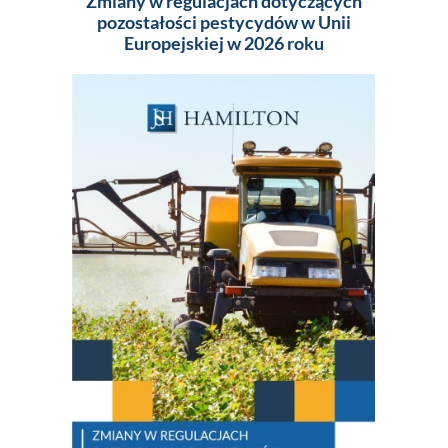
Zmiany w regulacjach dotyczących
Pakowa
pozostałości pestycydów w Unii
(MA
Europejskiej w 2026 roku