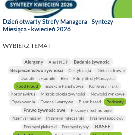
Dzień otwarty Strefy Managera - Syntezy
Miesiąca - kwiecień 2026
WYBIERZ TEMAT
Alergeny
Badania żywności
Alert NDP
Bezpieczeństwo żywności
Certyfikacja
Dieta i zdrowie
Dodatki i składniki
Eko
Filmy StrefyManagera
Food Fraud
Inspekcje Państwowe
Kongresy i Targi
Koronawirus
Mikrobiologia żywności
Nowości rynkowe
Opakowania
Owoce i warzywa
Plant-based
Podcasty
Prawo żywnościowe
Procesy i Technologie
Przemysł mleczarski
Przemysł mięsny
Przemysł napojowy
RASFF
Przemysł piekarski
Przemysł rybny