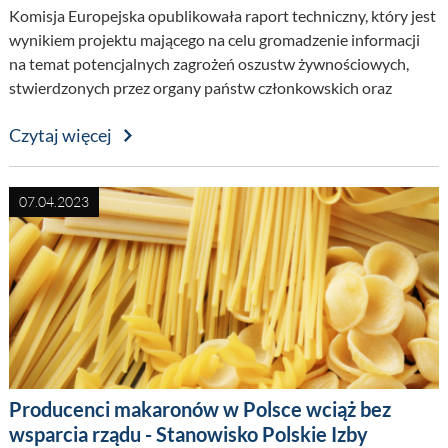
Komisja Europejska opublikowała raport techniczny, który jest
wynikiem projektu mającego na celu gromadzenie informacji
na temat potencjalnych zagrożeń oszustw żywnościowych,
stwierdzonych przez organy państw członkowskich oraz
metod kontroli służących do wykrywania oszustw w łańcuchu
Czytaj więcej
rolno-spożywczym.
07.04.2023
Producenci makaronów w Polsce wciąż bez
wsparcia rządu - Stanowisko Polskie Izby