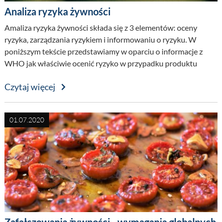
Analiza ryzyka żywności
Amaliza ryzyka żywności składa się z 3 elementów: oceny
ryzyka, zarządzania ryzykiem i informowaniu o ryzyku. W
poniższym tekście przedstawiamy w oparciu o informacje z
WHO jak właściwie ocenić ryzyko w przypadku produktu
spożywczych oraz jak powinien wyglądać proces zarządzania i
Czytaj więcej
informowania o ryzyku żywności?
01.07.2020