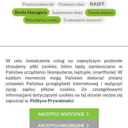
RASFF
Przemysł piekarski
Przemysł rybny
Strefa Managera
Suplementy diety
Tlenek etylenu
Wycofania z rynku
Znakowanie żywności
W celu świadczenia usług na najwyższym poziomie
stosujemy pliki cookies, które będą zamieszczane w
Państwa urządzeniu (komputerze, laptopie, smartfonie). W
Warunki Ogólne Usług i Regulamin
każdym momencie mogą Państwo dokonać zmiany
Polityka prywatności
Kontakt
Cookies
ustawień Państwa przeglądarki internetowej i wyłączyć
Newsletter
Horizon Scanning
opcję zapisu plików cookies. Ze szczegółowymi
informacjami dotyczącymi cookies na tej stronie można się
zapoznać w
Polityce Prywatności
.
© 2026 FoodFakty. Wszystkie prawa zastrzeżone. Portal
FoodFakty jest własnością firmy Prokonsument Sp. z o.o.
AKCEPTUJ WSZYSTKIE
This site is protected by reCAPTCHA and the Google
Privacy Policy
and
Terms of Service
apply.
AKCEPTUJ NIEZBĘDNE
STREFA MANAGERA