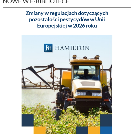
NOWE W E-BIBLIOTECE
Zmiany w regulacjach dotyczących
Pakowa
pozostałości pestycydów w Unii
(MA
Europejskiej w 2026 roku