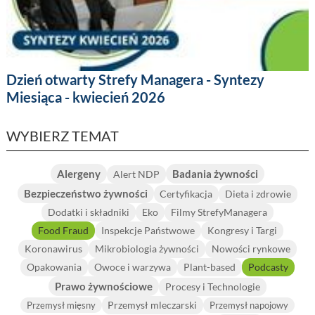
Dzień otwarty Strefy Managera - Syntezy
Miesiąca - kwiecień 2026
WYBIERZ TEMAT
Alergeny
Badania żywności
Alert NDP
Bezpieczeństwo żywności
Certyfikacja
Dieta i zdrowie
Dodatki i składniki
Eko
Filmy StrefyManagera
Food Fraud
Inspekcje Państwowe
Kongresy i Targi
Koronawirus
Mikrobiologia żywności
Nowości rynkowe
Opakowania
Owoce i warzywa
Plant-based
Podcasty
Prawo żywnościowe
Procesy i Technologie
Przemysł mleczarski
Przemysł mięsny
Przemysł napojowy