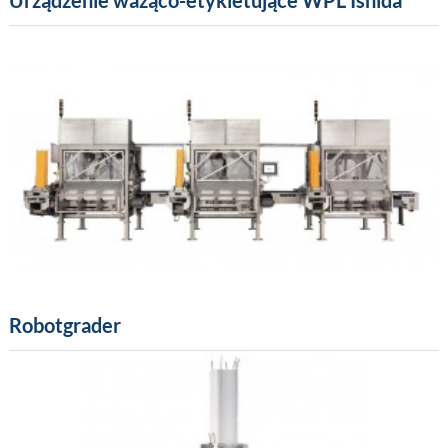
Urządzenie ważąco-etykietujące WPL Ishida
Robotgrader