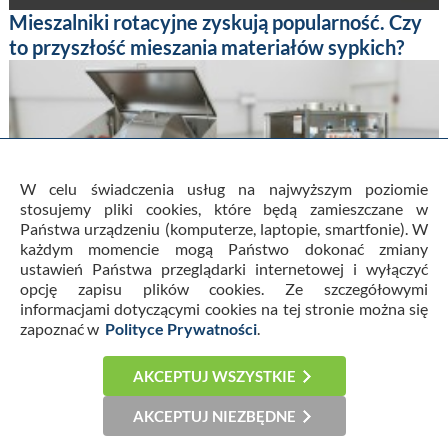
Mieszalniki rotacyjne zyskują popularność. Czy
to przyszłość mieszania materiałów sypkich?
W celu świadczenia usług na najwyższym poziomie
stosujemy pliki cookies, które będą zamieszczane w
Państwa urządzeniu (komputerze, laptopie, smartfonie). W
każdym momencie mogą Państwo dokonać zmiany
ustawień Państwa przeglądarki internetowej i wyłączyć
Pakowanie farmaceutyków w saszetki i stick
opcję zapisu plików cookies. Ze szczegółowymi
packi. Nowoczesne rozwiązania dla przemysłu
informacjami dotyczącymi cookies na tej stronie można się
farmaceutycznego
zapoznać w
Polityce Prywatności
.
AKCEPTUJ WSZYSTKIE
AKCEPTUJ NIEZBĘDNE
STREFA MANAGERA